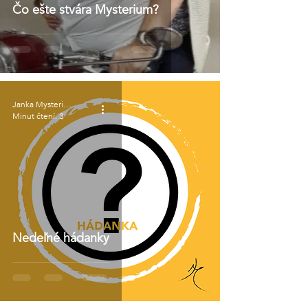
Čo ešte stvára Mysterium?
Janka Mysterium
Minut čtení: 3
Nedeľné hádanky