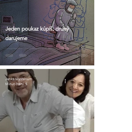
Jeden poukaz kúpiš, druhý
darujeme
Janka Mysterium
Minut čtení: 5