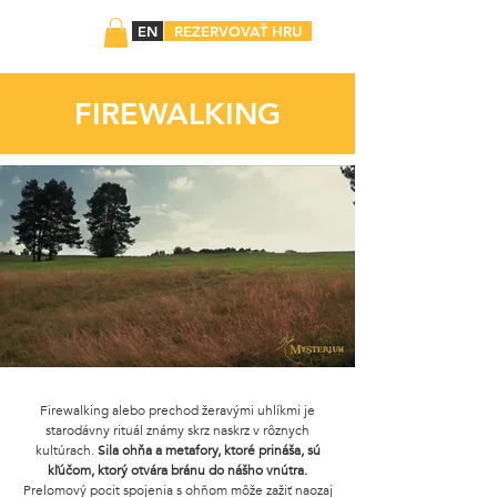
EN
REZERVOVAŤ HRU
FIREWALKING
Firewalking alebo prechod žeravými uhlíkmi je
starodávny rituál známy skrz naskrz v rôznych
kultúrach.
Sila ohňa a metafory, ktoré prináša, sú
kľúčom, ktorý otvára bránu do nášho vnútra.
Prelomový pocit spojenia s ohňom môže zažiť naozaj