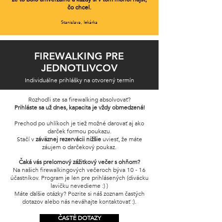
čo chcel.
Stanislava, lekárka
FIREWALKING PRE
JEDNOTLIVCOV
Individuálne prihlášky na otvorený termín
Rozhodli ste sa firewalking absolvovať?
Prihláste sa už dnes, kapacita je vždy obmedzená!
Prechod po uhlíkoch je tiež možné darovať aj ako
darček formou poukazu.
Stačí v
záväznej rezervácii nižšie
uviesť, že máte
záujem o darčekový poukaz.
Čaká vás prelomový zážitkový večer s ohňom?
Na našich firewalkingových večeroch býva 10 - 16
účastníkov. Program je len pre prihlásených (divácku
lavičku nevedieme :) )
Máte ďalšie otázky? Pozrite si náš zoznam častých
dotazov alebo nás neváhajte kontaktovať :).
ČASTÉ DOTAZY