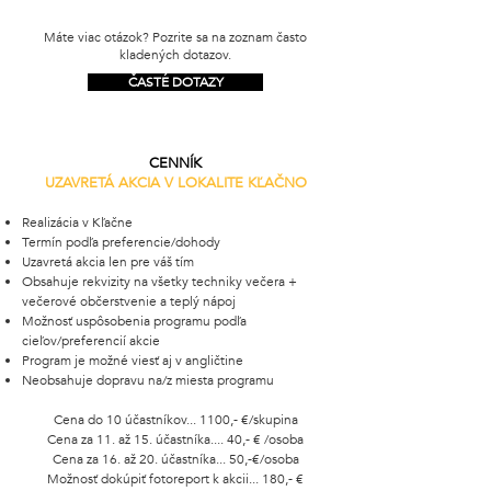
Máte viac otázok? Pozrite sa na zoznam často
kladených dotazov.
ČASTÉ DOTAZY
CENNÍK
UZAVRETÁ AKCIA V LOKALITE KĽAČNO
Realizácia v Kľačne
Termín podľa preferencie/dohody
Uzavretá akcia len pre váš tím
Obsahuje rekvizity na všetky techniky večera +
večerové občerstvenie a teplý nápoj
Možnosť uspôsobenia programu podľa
cieľov/preferencií akcie
Program je možné viesť aj v angličtine
Neobsahuje dopravu na/z miesta programu
Cena do 10 účastníkov... 1100,- €/skupina
Cena za 11. až 15. účastníka.... 40,- € /osoba
Cena za 16. až 20. účastníka... 50,-€/osoba
Možnosť dokúpiť fotoreport k akcii... 180,- €