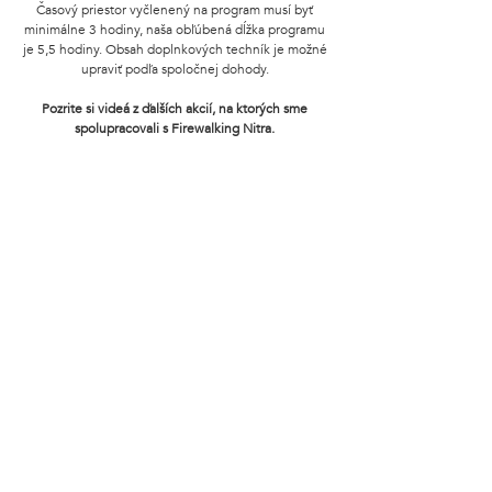
Časový priestor vyčlenený na program musí byť
minimálne 3 hodiny, naša obľúbená dĺžka programu
je 5,5 hodiny. Obsah doplnkových techník je možné
upraviť podľa spoločnej dohody.
Pozrite si videá z ďalších akcií, na ktorých sme
spolupracovali s Firewalking Nitra.