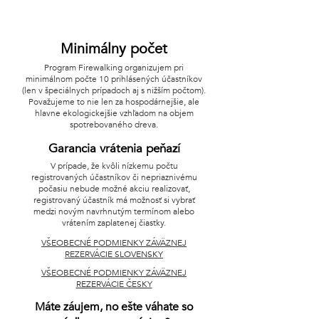
Minimálny počet
Program Firewalking organizujem pri
minimálnom počte 10 prihlásených účastníkov
(len v špeciálnych prípadoch aj s nižším počtom).
Považujeme to nie len za hospodárnejšie, ale
hlavne ekologickejšie vzhľadom na objem
spotrebovaného dreva.
Garancia vrátenia peňazí
V prípade, že kvôli nízkemu počtu
registrovaných účastníkov či nepriaznivému
počasiu nebude možné akciu realizovať,
registrovaný účastník má možnosť si vybrať
medzi novým navrhnutým termínom alebo
vrátením zaplatenej čiastky.
VŠEOBECNÉ PODMIENKY ZÁVÄZNEJ
REZERVÁCIE SLOVENSKY
VŠEOBECNÉ PODMIENKY ZÁVÄZNEJ
REZERVÁCIE ČESKY
Máte záujem, no ešte váhate so