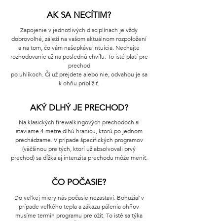
AK SA NECÍTIM?
Zapojenie v jednotlivých disciplínach je vždy
dobrovoľné, záleží na vašom aktuálnom rozpoložení
a na tom, čo vám našepkáva intuícia. Nechajte
rozhodovanie až na poslednú chvíľu. To isté platí pre
prechod
po uhlíkoch. Či už prejdete alebo nie, odvahou je sa
k ohňu priblížiť.
AKÝ DLHÝ JE PRECHOD?
Na klasických firewalkingových prechodoch si
staviame 4 metre dlhú hranicu, ktorú po jednom
prechádzame. V prípade špecifických programov
(väčšinou pre tých, ktorí už absolvovali prvý
prechod) sa dĺžka aj intenzita prechodu môže meniť.
ČO POČASIE?
Do veľkej miery nás počasie nezastaví. Bohužiaľ v
prípade veľkého tepla a zákazu pálenia ohňov
musíme termín programu preložiť. To isté sa týka