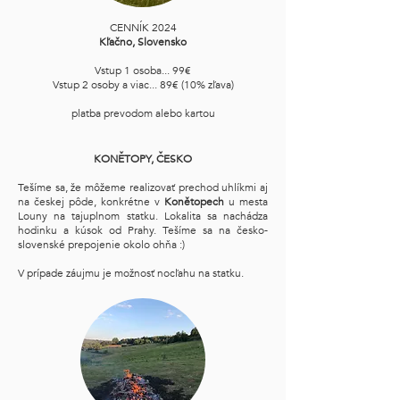
CENNÍK 2024
Kľačno, Slovensko
Vstup 1 osoba... 99€
Vstup 2 osoby a viac... 89€ (10% zľava)
platba prevodom alebo kartou
KONĚTOPY, ČESKO
Tešíme sa, že môžeme realizovať prechod uhlíkmi aj
na českej pôde, konkrétne v
Konětopech
u mesta
Louny na tajuplnom statku. Lokalita sa nachádza
hodinku a kúsok od Prahy. Tešíme sa na česko-
slovenské prepojenie okolo ohňa :)
V prípade záujmu je možnosť nocľahu na statku.