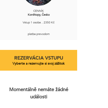
CENNÍK
Konětopy, Česko
Vstup 1 osoba .. 2350 Kč
platba prevodom
REZERVÁCIA VSTUPU
Vyberte a rezervujte si svoj zážitok
Momentálně nemáte žádné
události