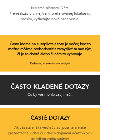
Nie sme plátcami DPH.
Pre realizáciu v inej/vami preferovanej lokalite si,
prosím, vyžiadajte nové nacenenie.
Často ideme na autopilota a toto je večer, keď to
možno môžme prehodnotiť a zamyslieť sa nad tým,
či je to dobré alebo či nám to vyhovuje.
Radovan, marketingový analytik
ČASTO KLADENÉ DOTAZY
Čo by vás mohlo zaujímať...
ČASTÉ DOTAZY
Ak vás stále láka vedieť viac, pozrite si naše
prezentačné video či video s dojmami účastníkov v
galérii na vrchu stránky.