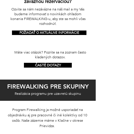
záväznou rezerváciou?
Ozvite sa nám nezáväzne na náš mail a my Vás
budeme informovať o novinkách ohľadom
konania FIREWALKING-u, aby ste sa mohli včas
rozhodnúť.
POŽIADAŤ O AKTUÁLNE INFORMÁCIE
Máte viac otázok? Pozrite sa na zoznam často
kladených dotazov.
ČASTÉ DOTAZY
FIREWALKING PRE SKUPINY
Realizácia programu pre uzavretú skupinu
Program Firewalking ja možné usporiadať na
objednávku aj pre pracovné či iné kolektívy od 10
osôb. Naše zázemie máme v Klačne v okrese
Prievidza.