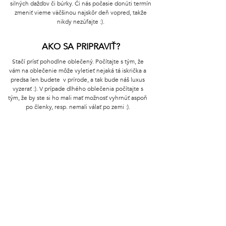
silných dažďov či búrky. Či nás počasie donúti termín
zmeniť vieme väčšinou najskôr deň vopred, takže
nikdy nezúfajte :).
AKO SA PRIPRAVIŤ?
Stačí prísť pohodlne oblečený. Počítajte s tým, že
vám na oblečenie môže vyletieť nejaká tá iskrička a
predsa len budete v prírode, a tak bude náš luxus
vyzerať :). V prípade dlhého oblečenia počítajte s
tým, že by ste si ho mali mať možnosť vyhrnúť aspoň
po členky, resp. nemali válať po zemi :).
POPÁLIM SA?
Prechod žeravými uhlíkmi je starodávny očistný,
oslavný či motivačný rituál, ktorým prešlo tisíce a
tisíce ľudí bez ujmy.
Ak počúvame našu intuíciu a pár základných
bezpečnostných pravidiel, nie sme v ohrození.
Nôžky čierne od popoľa ale mať budete :)
LEKTORKA