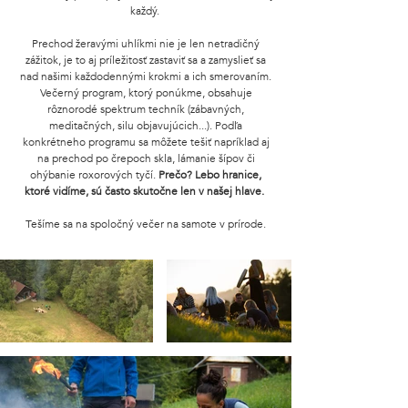
každý.
Prechod žeravými uhlíkmi nie je len netradičný
zážitok, je to aj príležitosť zastaviť sa a zamyslieť sa
nad našimi každodennými krokmi a ich smerovaním.
Večerný program, ktorý ponúkme, obsahuje
rôznorodé spektrum techník (zábavných,
meditačných, silu objavujúcich...). Podľa
konkrétneho programu sa môžete tešiť napríklad aj
na prechod po črepoch skla, lámanie šípov či
ohýbanie roxorových tyčí.
Prečo? Lebo hranice,
ktoré vidíme, sú často skutočne len v našej hlave.
Tešíme sa na spoločný večer na samote v prírode.