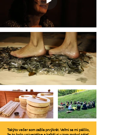
Takýto večer som zažila prvýkrát. Veľmi sa mi páčilo,
že to bolo univerzálne
a každý si v tom mohol nájsť,