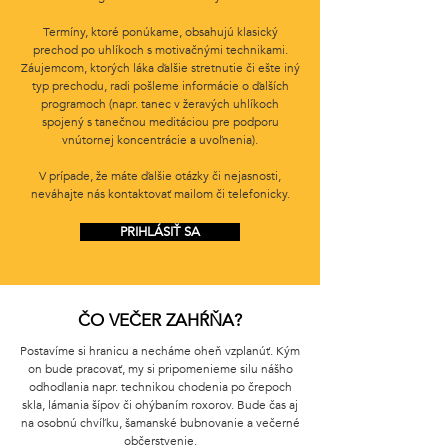
Termíny, ktoré ponúkame, obsahujú klasický
prechod po uhlíkoch s motivačnými technikami.
Záujemcom, ktorých láka ďalšie stretnutie či ešte iný
typ prechodu, radi pošleme informácie o ďalších
programoch (napr. tanec v žeravých uhlíkoch
spojený s tanečnou meditáciou pre podporu
vnútornej koncentrácie a uvoľnenia).
V prípade, že máte ďalšie otázky či nejasnosti,
neváhajte nás kontaktovať mailom či telefonicky.
PRIHLÁSIŤ SA
ČO VEČER ZAHŔŇA?
Postavíme si hranicu a necháme oheň vzplanúť. Kým
on bude pracovať, my si pripomenieme silu nášho
odhodlania napr. technikou chodenia po črepoch
skla, lámania šípov či ohýbaním roxorov. Bude čas aj
na osobnú chvíľku, šamanské bubnovanie a večerné
občerstvenie.