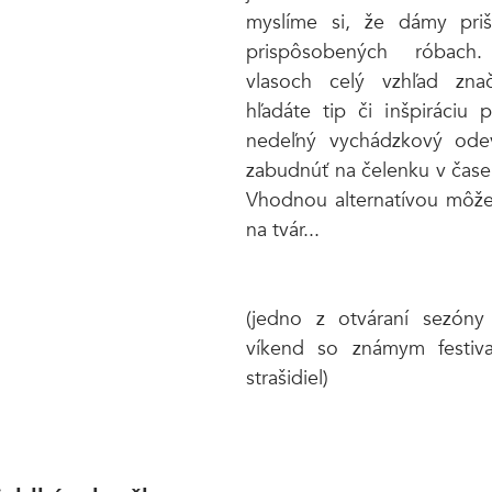
myslíme si, že dámy priš
prispôsobených róbach
vlasoch celý vzhľad znač
hľadáte tip či inšpiráciu pr
nedeľný vychádzkový odev
zabudnúť na čelenku v čase j
Vhodnou alternatívou môže 
na tvár...
(jedno z otváraní sezóny 
víkend so známym festiv
strašidiel)