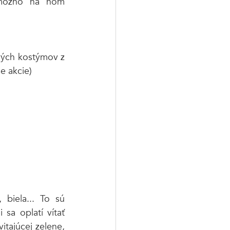
 možno na ňom 
vých kostýmov z 
e akcie)
biela... To sú 
 sa oplatí vítať 
itajúcej zelene, 