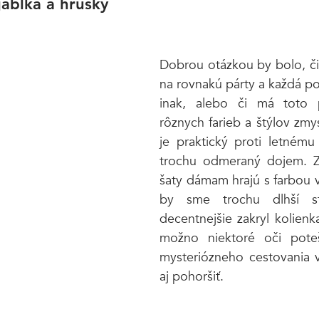
jablká a hrušky
Dobrou otázkou by bolo, či 
na rovnakú párty a každá po
inak, alebo či má toto p
rôznych farieb a štýlov zmys
je praktický proti letnému
trochu odmeraný dojem. Z
šaty dámam hrajú s farbou vl
by sme trochu dlhší str
decentnejšie zakryl kolienka
možno niektoré oči poteš
mysteriózneho cestovania v
aj pohoršiť. 