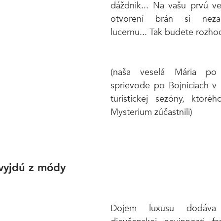
dáždnik... Na vašu prvú ve
otvorení brán si nezab
lucernu... Tak budete rozhodn
(naša veselá Mária po 
sprievode po Bojniciach v 
turistickej sezóny, ktor
Mysterium zúčastnili)
evyjdú z módy
Dojem luxusu dodáva 