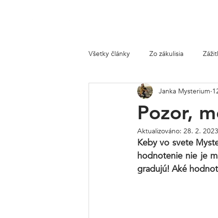
Zážitkové hry
Všetky články
Zo zákulisia
Záži
Janka Mysterium
1
Pozor, m
Aktualizováno:
28. 2. 202
Keby vo svete Myster
hodnotenie nie je má
gradujú! Aké hodnote