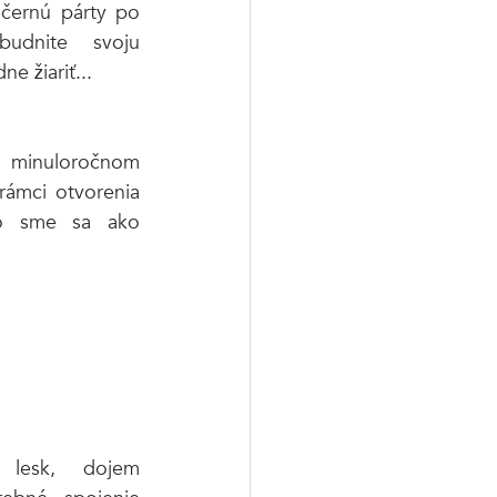
černú párty po 
udnite svoju 
e žiariť...
minuloročnom 
rámci otvorenia 
ého sme sa ako 
lesk, dojem 