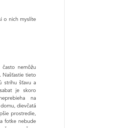
 o nich myslíte 
y často nemôžu 
 Našťastie tieto 
 strihu šťavu a 
sabat je skoro 
neprebieha na 
domu, dievčatá 
pšie prostredie, 
na fotke nebude 