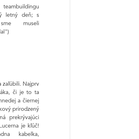
 teambuildingu 
 letný deň; s 
sme museli 
al")
aľúbili. Najprv 
ka, či je to ta 
nedej a čiernej 
ový prirodzený 
á prekrývajúci 
Lucerna je kľúč! 
dna kabelka, 