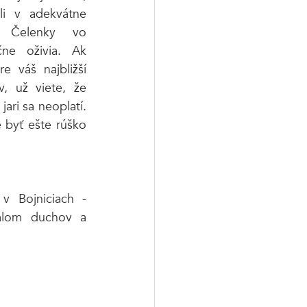
li v adekvátne 
. Čelenky vo 
ne oživia. Ak 
e váš najbližší 
, už viete, že 
ari sa neoplatí. 
byť ešte rúško 
v Bojniciach - 
alom duchov a 