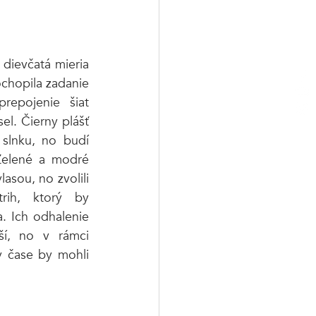
dievčatá mieria 
chopila zadanie 
repojenie šiat 
el. Čierny plášť 
 slnku, no budí 
elené a modré 
asou, no zvolili 
ih, ktorý by 
. Ich odhalenie 
í, no v rámci 
 čase by mohli 