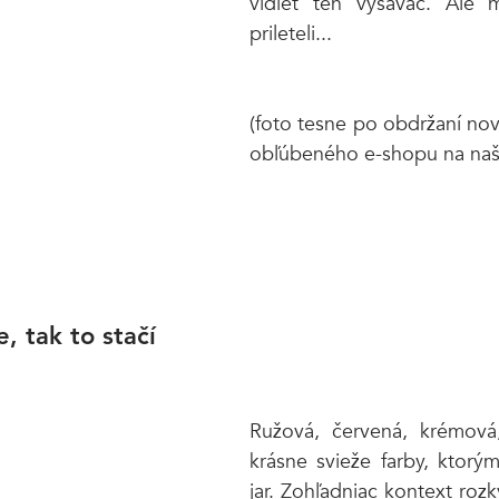
vidieť ten vysávač. Ale
prileteli...
(foto tesne po obdržaní no
obľúbeného e-shopu na naš
e, tak to stačí
Ružová, červená, krémová, 
krásne svieže farby, ktorými
jar. Zohľadniac kontext rozkv