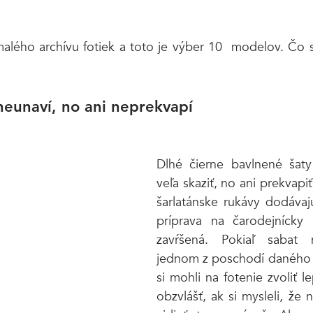
lého archívu fotiek a toto je výber 10  modelov. Čo si
 neunaví, no ani neprekvapí
Dlhé čierne bavlnené šat
veľa skaziť, no ani prekvapiť.
šarlatánske rukávy dodávajú
príprava na čarodejnícky 
zavŕšená. Pokiaľ sabat 
jednom z poschodí daného 
si mohli na fotenie zvoliť le
obzvlášť, ak si mysleli, že 