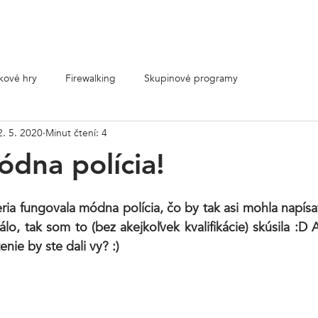
Ohnivé aktivity
Skupiny
E-shop
Cenník
Kontakt
tkové hry
Firewalking
Skupinové programy
2. 5. 2020
Minut čtení: 4
ódna polícia!
3
ia fungovala módna polícia, čo by tak asi mohla napísať? 
lo, tak som to (bez akejkoľvek kvalifikácie) skúsila :D 
nie by ste dali vy? :)