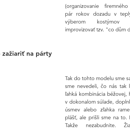
(organizovanie firemného
pár rokov dozadu v teplý
výberom kostýmov 
improvizovať tzv. "co dům d
 zažiariť na párty
Tak do tohto modelu sme sa z
sme nevedeli, čo nás tak lá
ľahká kombinácia béžovej, h
v dokonalom súlade, doplnk
úsmev alebo zľahka ramen
plášť, ale prišli sme na to. 
Takže nezabudnite. Žia