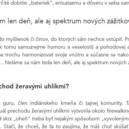
rčité dobitie „bateriek“, entuziazmu a dôveru v seba sa
 len deň, ale aj spektrum nových zážitkov
do myšlienok či činov, do ktorých sám nechce vstúpiť. Pr
k tomu samozrejme humoru a veselosti) a pohodovej at
e trochu harmonizovať svoje vnútro a súčasne sa nakop
tí... Neláme sa nám teda len deň, ale aj spektrum nových z
chod žeravými uhlíkmi?
guru, člen indiánskeho kmeňa či tajnej komunity. Taj
uál prechodu žeravými uhlíkmi vytvorila okolo firewalking
d skrz „oheň“ treba byť nejakým spôsobom „vyvoleným“. 
 Stačí, že chceš, že ťa to zaujíma, že máš chuť skúšať