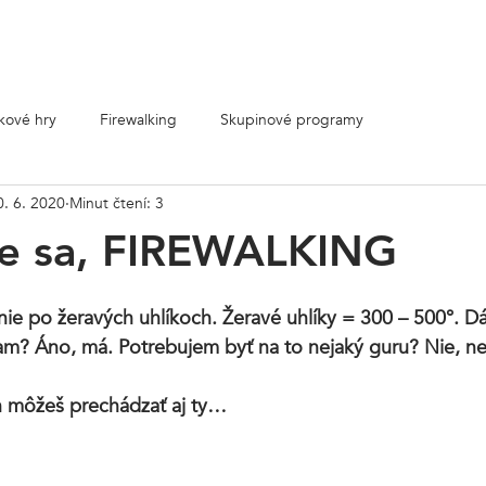
Ohnivé aktivity
Skupiny
E-shop
Cenník
Kontakt
tkové hry
Firewalking
Skupinové programy
0. 6. 2020
Minut čtení: 3
e sa, FIREWALKING
2
ie po žeravých uhlíkoch. Žeravé uhlíky = 300 – 500°. Dá
nam? Áno, má. Potrebujem byť na to nejaký guru? Nie, n
h môžeš prechádzať aj ty… 