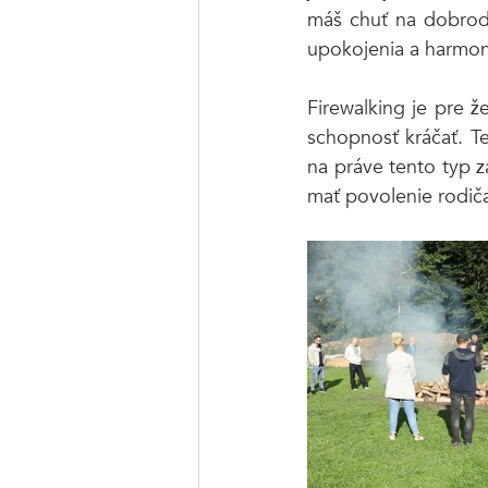
máš chuť na dobrodr
upokojenia a harmon
Firewalking je pre ž
schopnosť kráčať. T
na práve tento typ z
mať povolenie rodič