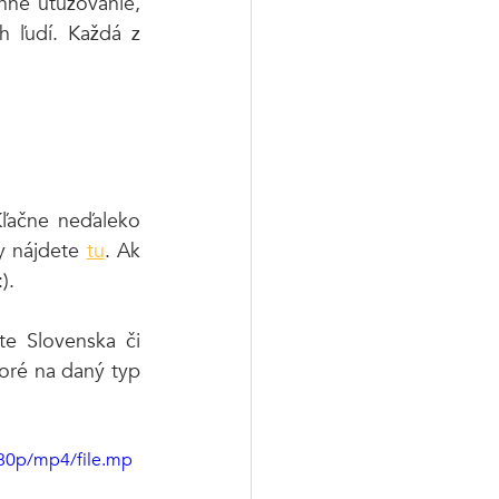
nné utužovanie, 
 ľudí. Každá z 
ľačne neďaleko 
y nájdete 
tu
. Ak 
).
e Slovenska či 
toré na daný typ 
80p/mp4/file.mp