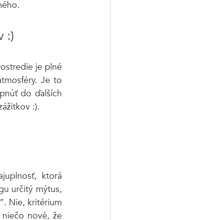
mého.
 :)
ostredie je plné 
mosféry. Je to 
núť do ďalších 
ážitkov :).
uplnosť, ktorá 
u určitý mýtus, 
Nie, kritérium 
 niečo nové, že 