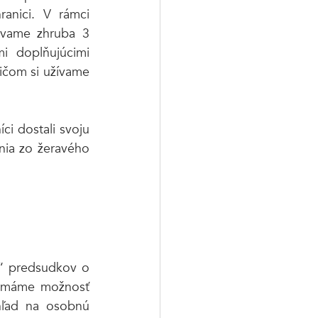
anici. V rámci 
ávame zhruba 3 
 doplňujúcimi 
ičom si užívame 
i dostali svoju 
ia zo žeravého 
e“ predsudkov o 
e máme možnosť 
ľad na osobnú 