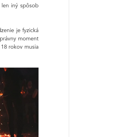
len iný spôsob 
enie je fyzická 
správny moment 
 18 rokov musia 