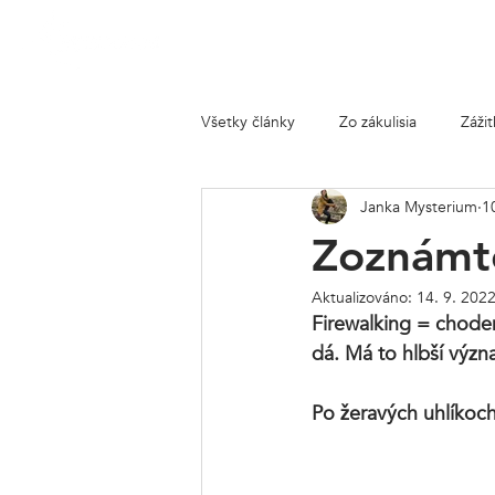
Zážitkové hry
Všetky články
Zo zákulisia
Záži
Janka Mysterium
1
Zoznámt
Aktualizováno:
14. 9. 202
Firewalking = choden
dá. Má to hlbší výz
Po žeravých uhlíkoc