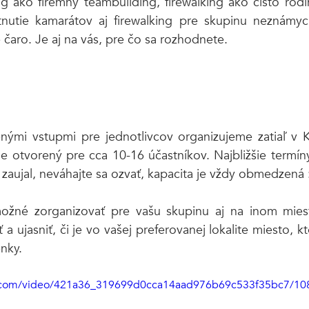
ng ako firemný teambuilding, firewalking ako čisto rodi
etnutie kamarátov aj firewalking pre skupinu neznámych
 čaro. Je aj na vás, pre čo sa rozhodnete. 
enými vstupmi pre jednotlivcov organizujeme zatiaľ v K
 Je otvorený pre cca 10-16 účastníkov. Najbližšie termín
 zaujal, neváhajte sa ozvať, kapacita je vždy obmedzená :
možné zorganizovať pre vašu skupinu aj na inom miest
ť a ujasniť, či je vo vašej preferovanej lokalite miesto, k
nky. 
tic.com/video/421a36_319699d0cca14aad976b69c533f35bc7/10