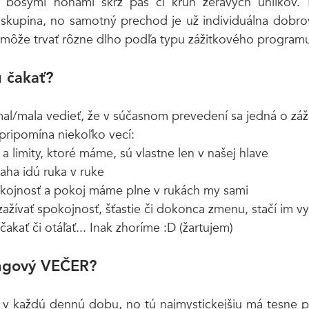
a bosými nohami skrz pás či kruh žeravých uhlíkov.
skupina, no samotný prechod je už individuálna dobrovo
môže trvať rôzne dlho podľa typu zážitkového programu, 
 čakať?
al/mala vedieť, že v súčasnom prevedení sa jedná o záž
pripomína niekoľko vecí: 
 a limity, ktoré máme, sú vlastne len v našej hlave
aha idú ruka v ruke
kojnosť a pokoj máme plne v rukách my sami
žívať spokojnosť, šťastie či dokonca zmenu, stačí im vyk
čakať či otáľať... Inak zhoríme :D (žartujem)
ingový VEČER? 
v každú dennú dobu, no tú najmystickejšiu má tesne po