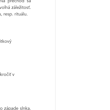
 Na prechod sa 
ľná záležitosť. 
resp. rituálu. 
itkový 
ročiť v 
 západe slnka. 