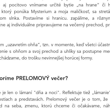
e aj pocitovo vnímame určité bytie „na hrane“ či hr
, ktorý ponúka Mysterium a moja maličkosť, sa stret
m slnka. Postavíme si hranicu. zapálime, a rôznymi
ne aj individuálne pripravujeme na večerný prechod, pr
 „uzavretím ohňa“, tzn. v momente, keď všetci účastníc
ojenie s ohňom a svoj prechod a uhlíky sa postupne men
hádzame, do trošku nevinnejšej horúcej formy.  
voríme PRELOMOVÝ večer?
 je len o lámaní "dňa a noci". Reflektuje tiež „lámani
ostiach a predstavách. Prelomový večer je o tom, ž
ľad na seba, zmenu, ktorú chceme či očakávame, náh