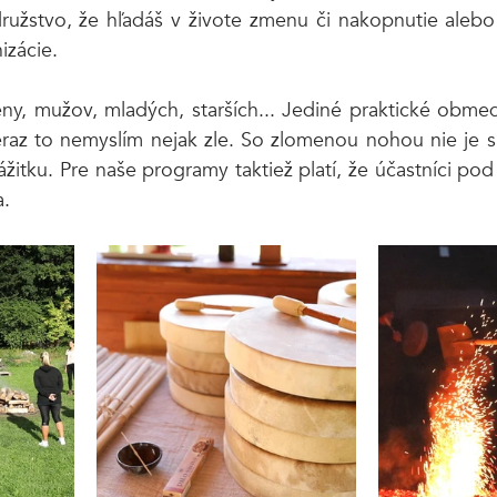
užstvo, že hľadáš v živote zmenu či nakopnutie alebo 
izácie.
eny, mužov, mladých, starších... Jediné praktické obmedz
eraz to nemyslím nejak zle. So zlomenou nohou nie je 
ážitku. Pre naše programy taktiež platí, že účastníci pod
a.