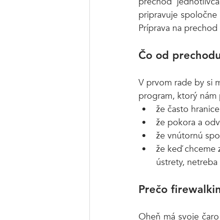
prechod jednotlivc
pripravuje spoločne 
Príprava na prechod 
Čo od prechodu
V prvom rade by si m
program, ktorý nám 
že často hranice
že pokora a odv
že vnútornú spo
že keď chceme za
ústrety, netreba 
Prečo firewalk
Oheň má svoje čaro 