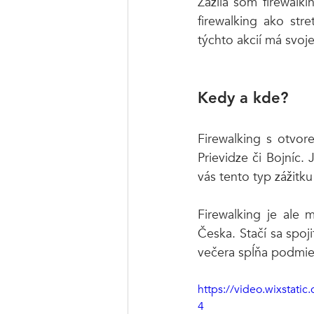
Zažila som firewalki
firewalking ako str
týchto akcií má svoje
Kedy a kde?
Firewalking s otvor
Prievidze či Bojníc.
vás tento typ zážitku
Firewalking je ale 
Česka. Stačí sa spoji
večera spĺňa podmie
https://video.wixsta
4