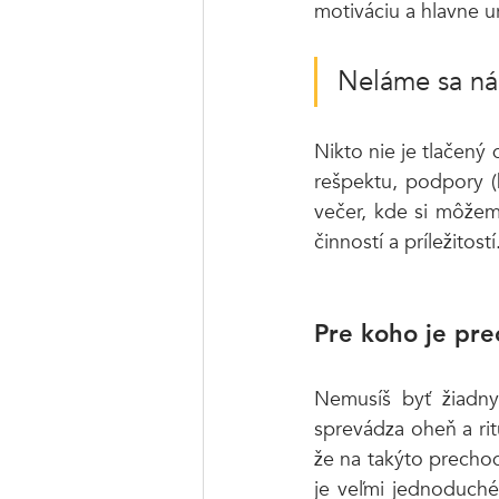
motiváciu a hlavne u
Neláme sa nám
Nikto nie je tlačený 
rešpektu, podpory (
večer, kde si môžem
činností a príležitos
Pre koho je pre
Nemusíš byť žiadny 
sprevádza oheň a rit
že na takýto precho
je veľmi jednoduché.