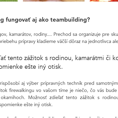
g fungovať aj ako teambuilding?
ov, kamarátov, rodiny.... Prechod sa organizuje pre sk
priebehu prípravy kladieme väčší dôraz na jednotlivca al
ať tento zážitok s rodinou, kamarátmi či k
omienke ešte iný otisk. 
rispôsobí aj výber prípravných techník pred samotný
itok firewalkingu vo vašom tíme je niečo, čo vás bude 
 okamihoch. Možnosť zdieľať tento zážitok s rodinou
spomienke ešte iný otisk. 