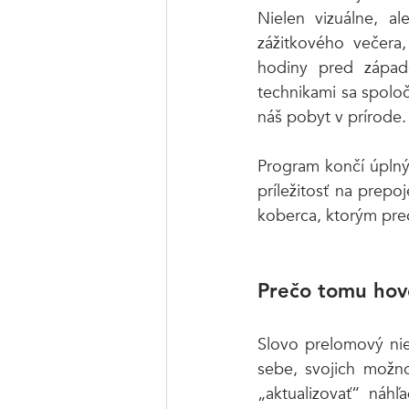
Nielen vizuálne, al
zážitkového večera
hodiny pred západo
technikami sa spoloč
náš pobyt v prírode.
Program končí úplným
príležitosť na prep
koberca, ktorým prec
Prečo tomu ho
Slovo prelomový nie
sebe, svojich možn
„aktualizovať“ náh