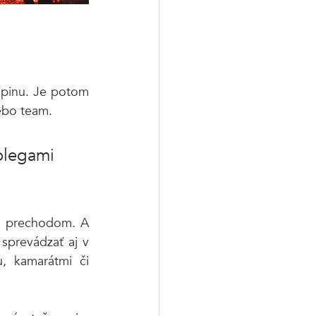
upinu. Je potom 
ebo team. 
olegami 
m prechodom. A 
sprevádzať aj v 
, kamarátmi či 