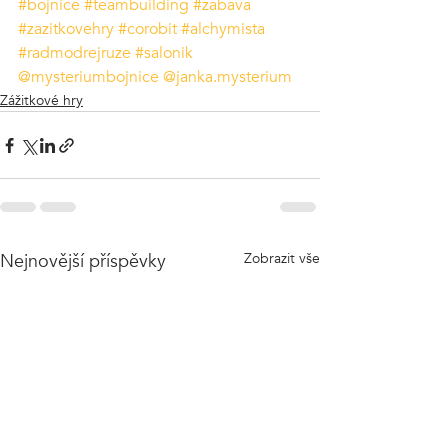
#bojnice
#teambuilding
#zabava
#zazitkovehry
#corobit
#alchymista
#radmodrejruze
#salonik
@mysteriumbojnice
@janka.mysterium
Zážitkové hry
Nejnovější příspěvky
Zobrazit vše