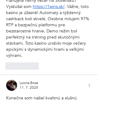
Plánujete herný večer na Slovensku? 
Vyskúšal som 
https://1wins.sk/
. Vážne, toto 
kasíno je úžasné! Automaty a týždenný 
cashback boli skvelé. Osobne milujem 97% 
RTP a bezpečnú platformu pre 
bezstarostné hranie. Demo režim bol 
perfektný na tréning pred skutočnými 
stávkami. Toto kasíno urobilo moje večery 
epickými s dynamickými hrami a veľkými 
výhrami.
To se mi líbí
Locna Broa
11. 7. 2025
Konečne som našiel kvalitnú a slušnú 
stránku, kde si môžete zahrať plinko na 
Slovensku. Preto by som chcel túto stránku 
odporučiť aj vám - 
plinko.sk
, pretože mňa 
osobne hranie plinka veľmi baví! Preto teraz 
hrám plinko na tejto stránke stále a veľmi sa 
mi to páči! Tak skúste hrať plinkle aj na tejto 