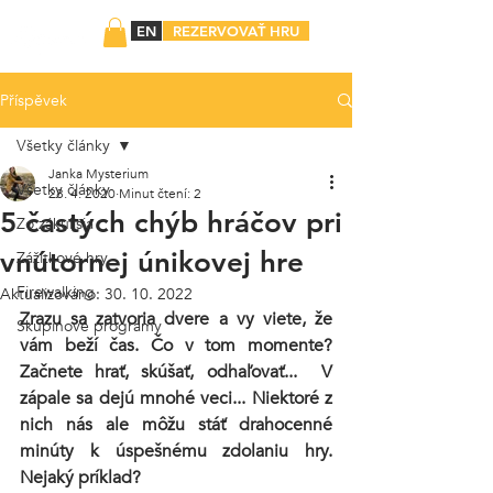
EN
REZERVOVAŤ HRU
Příspěvek
Všetky články
Janka Mysterium
Všetky články
28. 4. 2020
Minut čtení: 2
5 častých chýb hráčov pri
Zo zákulisia
vnútornej únikovej hre
Zážitkové hry
Firewalking
Aktualizováno:
30. 10. 2022
Zrazu sa zatvoria dvere a vy viete, že 
Skupinové programy
vám beží čas. Čo v tom momente? 
Začnete hrať, skúšať, odhaľovať...  V 
zápale sa dejú mnohé veci... Niektoré z 
nich nás ale môžu stáť drahocenné 
minúty k úspešnému zdolaniu hry. 
Nejaký príklad?