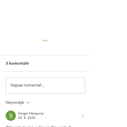
3 komentáře
Napsat komentář...
William Brown v novom
Tajuplný odbor 
šate
slepými uličkam
Alchýmia
Nejnovější
Sergio Marquina
20. 8. 2025