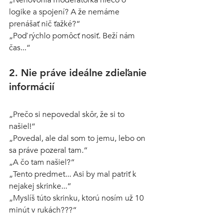
„Nehovorila moderátorka niečo o 
logike a spojení? A že nemáme 
prenášať nič ťažké?“
„Poď rýchlo pomôcť nosiť. Beží nám 
čas...“
2. Nie práve ideálne zdieľanie 
informácií
„Prečo si nepovedal skôr, že si to 
našiel!“ 
„Povedal, ale dal som to jemu, lebo on 
sa práve pozeral tam.“ 
„A čo tam našiel?“
„Tento predmet... Asi by mal patriť k 
nejakej skrinke...“
„Myslíš túto skrinku, ktorú nosím už 10 
minút v rukách???“