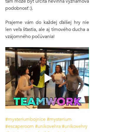
tam môže byť určitá nevinná významová 
podobnosť :).
Prajeme vám do každej ďalšej hry nie 
len veľa šťastia, ale aj tímového ducha a 
vzájomného počúvania!
#mysteriumbojnice
#mysterium
#escaperoom
#unikovehra
#unikovehry