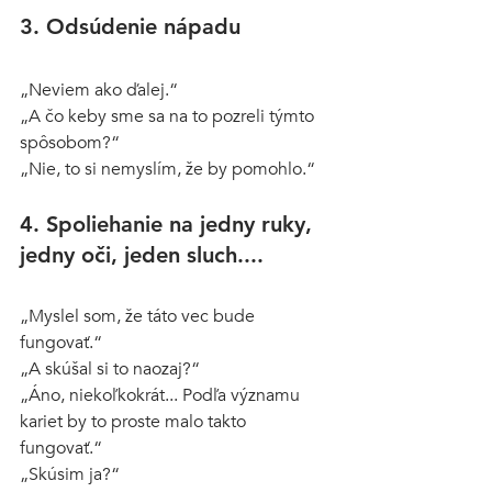
3. Odsúdenie nápadu
„Neviem ako ďalej.“
„A čo keby sme sa na to pozreli týmto 
spôsobom?“
„Nie, to si nemyslím, že by pomohlo.“
4. Spoliehanie na jedny ruky, 
jedny oči, jeden sluch....
„Myslel som, že táto vec bude 
fungovať.“
„A skúšal si to naozaj?“
„Áno, niekoľkokrát... Podľa významu 
kariet by to proste malo takto 
fungovať.“
„Skúsim ja?“