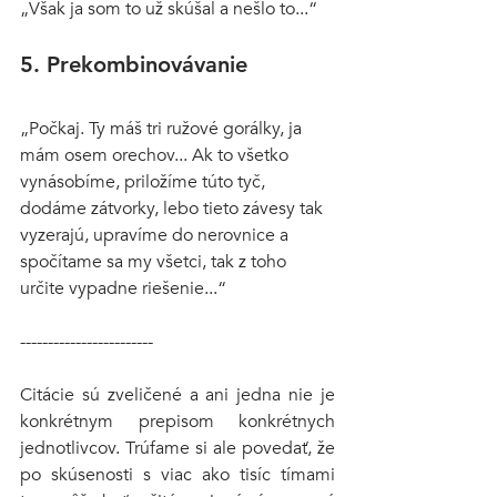
„Však ja som to už skúšal a nešlo to...“
5. Prekombinovávanie
„Počkaj. Ty máš tri ružové gorálky, ja 
mám osem orechov... Ak to všetko 
vynásobíme, priložíme túto tyč, 
dodáme zátvorky, lebo tieto závesy tak 
vyzerajú, upravíme do nerovnice a 
spočítame sa my všetci, tak z toho 
určite vypadne riešenie...“
------------------------
Citácie sú zveličené a ani jedna nie je 
konkrétnym prepisom konkrétnych 
jednotlivcov. Trúfame si ale povedať, že 
po skúsenosti s viac ako tisíc tímami 