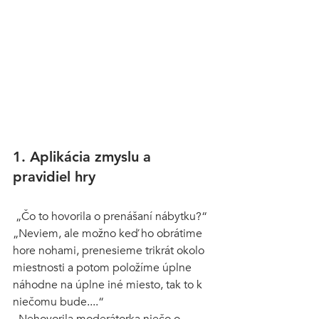
1. Aplikácia zmyslu a 
pravidiel hry
 „Čo to hovorila o prenášaní nábytku?“
„Neviem, ale možno keď ho obrátime 
hore nohami, prenesieme trikrát okolo 
miestnosti a potom položíme úplne 
náhodne na úplne iné miesto, tak to k 
niečomu bude....“