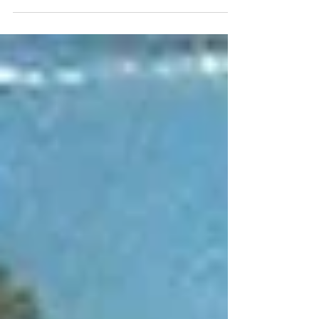
sme dokopy tipy na pár miestočiek,...