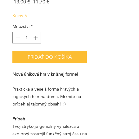
Běžná
Zvýhodněná
 13,00 € 
11,70 €
cena
cena
Knihy 5
Množství
*
PRIDAŤ DO KOŠÍKA
Nová úniková hra v knižnej forme!
Praktická a veselá forma hravých a
logických hier na doma. Mrknite na
príbeh aj tajomný obsah! :)
Príbeh
Tvoj strýko je geniálny vynálezca a
ako prvý zostrojil funkčný stroj času na