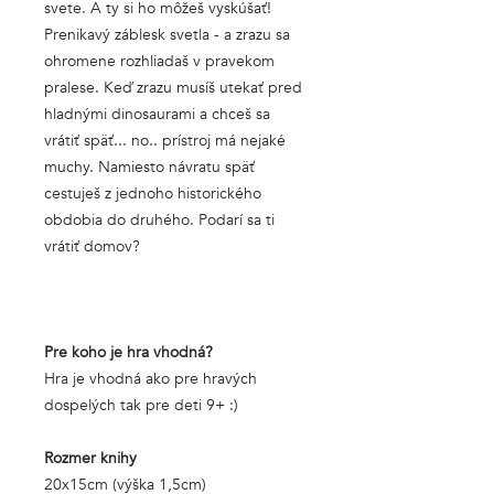
svete. A ty si ho môžeš vyskúšať!
Prenikavý záblesk svetla - a zrazu sa
ohromene rozhliadaš v pravekom
pralese. Keď zrazu musíš utekať pred
hladnými dinosaurami a chceš sa
vrátiť späť... no.. prístroj má nejaké
muchy. Namiesto návratu späť
cestuješ z jednoho historického
obdobia do druhého. Podarí sa ti
vrátiť domov?
Pre koho je hra vhodná?
Hra je vhodná ako pre hravých
dospelých tak pre deti 9+ :)
Rozmer knihy
20x15cm (výška 1,5cm)