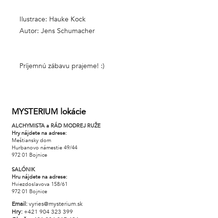
Ilustrace: Hauke Kock
Autor: Jens Schumacher
Príjemnú zábavu prajeme! :)
MYSTERIUM lokácie
ALCHYMISTA a RÁD MODREJ RUŽE
Hry nájdete na adrese:
Meštiansky dom
Hurbanovo námestie 49/44
972 01 Bojnice
SALÓNIK
Hru nájdete na adrese:
Hviezdoslavova 158/61
972 01 Bojnice
Email:
vyries@mysterium.sk
Hry:
+421 904 323 399