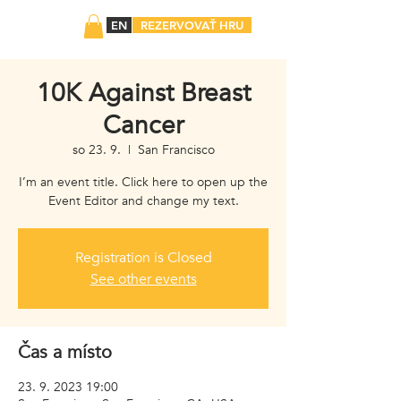
EN
REZERVOVAŤ HRU
10K Against Breast
Cancer
so 23. 9.
  |  
San Francisco
I’m an event title. Click here to open up the
Event Editor and change my text.
Registration is Closed
See other events
Čas a místo
23. 9. 2023 19:00