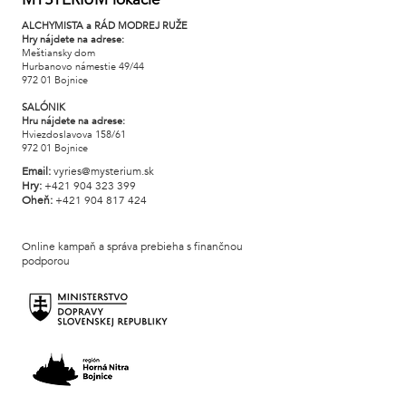
ALCHYMISTA a RÁD MODREJ RUŽE
Hry nájdete na adrese:
Meštiansky dom
Hurbanovo námestie 49/44
972 01 Bojnice
SALÓNIK
Hru nájdete na adrese:
Hviezdoslavova 158/61
972 01 Bojnice
Email:
vyries@mysterium.sk
Hry:
+421 904 323 399
Oheň:
+421 904 817 424
Online kampaň a správa prebieha s finančnou
podporou