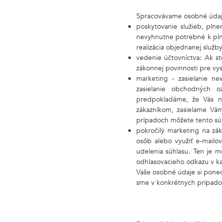
Spracovávame osobné údaje,
poskytovanie služieb, plne
nevyhnutne potrebné k plne
realizácia objednanej služby 
vedenie účtovníctva: Ak s
zákonnej povinnosti pre vy
marketing - zasielanie n
zasielanie obchodných 
predpokladáme, že Vás n
zákazníkom, zasielame Vá
prípadoch môžete tento súh
pokročilý marketing na zák
osôb alebo využiť e-mailo
udelenia súhlasu. Ten je 
odhlasovacieho odkazu v ka
Vaše osobné údaje si pone
sme v konkrétnych prípadoc