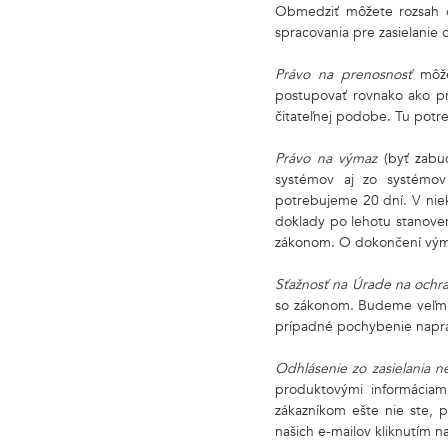
Obmedziť môžete rozsah o
spracovania pre zasielanie
Právo na prenosnosť
môž
postupovať rovnako ako pr
čitateľnej podobe. Tu potr
Právo na výmaz
(byť zabu
systémov aj zo systémov
potrebujeme 20 dní. V nie
doklady po lehotu stanove
zákonom. O dokončení vým
Sťažnosť na Úrade na och
so zákonom. Budeme veľmi 
prípadné pochybenie napra
Odhlásenie zo zasielania 
produktovými informácia
zákazníkom ešte nie ste, 
našich e-mailov kliknutím n