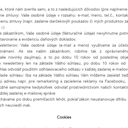
 ktoré nám zveríte sami, a to z nasledujúcich dôvodov (pre naplnenie 
nie zmluvy: Vaše osobné údaje v rozsahu: e-mail, meno, tel.č., kontak
niu zmluvy (napr. zaslanie darčekovýh poukazov či iných produktov z
i.)
te zákazníkom, Vaše osobné údaje (fakturačné údaje) nevyhnutne pot
stavovanie a evidenciu daňových dokladov.
ewsletterov: Vaše osobné údaje (e-mail a meno) využívame za úče
oznámení. Ak ste naším zákazníkom, robíme tak z oprávnené
aše novinky zaujímajú, a to po dobu 10 rokov od poslednej obje
m newslettery len na základe Vášho súhlasu, po dobu 10 rokov od 
las odvolať použitím odhlasovacieho odkazu v každej zaslanej e-mailov
lade súhlasu: Iba na základe Vášho súhlasu Vám môžeme zasielať tiež
vú adresu napr. pre remarketing a zacielenie reklamy na Facebooku
možné samozrejme kedykoľvek odvolať prostredníctvom našich kontakt
ždej zaslanej e-mailovej správe
chávame po dobu premlčacích lehôt, pokiaľ zákon neustanovuje dlhšiu 
h neuviedli inak.
Cookies