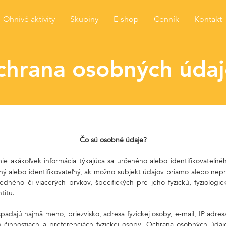
Ohnivé aktivity
Skupiny
E-shop
Cenník
Kontakt
chrana osobných údaj
Čo sú osobné údaje?
 akákoľvek informácia týkajúca sa určeného alebo identifikovateľnéh
ný alebo identifikovateľný, ak možno subjekt údajov priamo alebo nepr
jedného či viacerých prvkov, špecifických pre jeho fyzickú, fyziologi
titu.
adajú najmä meno, priezvisko, adresa fyzickej osoby, e-mail, IP adres
 o činnostiach a preferenciách fyzickej osoby. Ochrana osobných úda