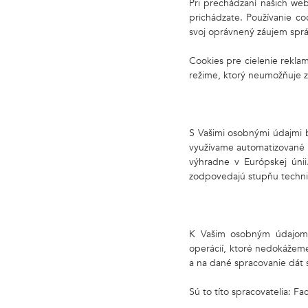
Pri prechádzaní našich web
prichádzate. Používanie c
svoj oprávnený záujem spr
Cookies pre cielenie rekl
režime, ktorý neumožňuje z
S Vašimi osobnými údajmi 
využívame automatizované 
výhradne v Európskej úni
zodpovedajú stupňu techni
K Vašim osobným údajom m
operácií, ktoré nedokážeme 
a na dané spracovanie dát s
Sú to títo spracovatelia: F