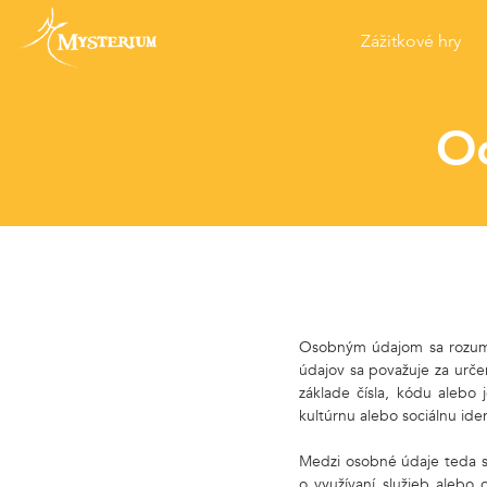
Zážitkové hry
O
Osobným údajom sa rozumie
údajov sa považuje za urče
základe čísla, kódu alebo 
kultúrnu alebo sociálnu iden
Medzi osobné údaje teda sp
o využívaní služieb alebo