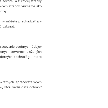
zdržíte, a z ktorej stránky
bových stránok vnímame ako
užby.
nky môžete prechádzať aj v
i zakázať.
pracovanie osobných údajov
čených serveroch uložených
erných technológií, ktoré
krétnych spracovateľských
v, ktorí vedia dáta ochrániť