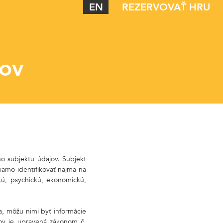
EN
REZERVOVAŤ HRU
ov
o subjektu údajov. Subjekt
iamo identifikovať najmä na
ckú, psychickú, ekonomickú,
a, môžu nimi byť informácie
jov je upravená zákonom č.