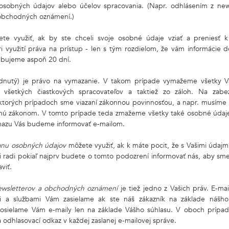
sobných údajov alebo účelov spracovania. (Napr. odhlásením z new
 obchodných oznámení.)
ete využiť, ak by ste chceli svoje osobné údaje vziať a prenies
i využití práva na prístup - len s tým rozdielom, že vám informácie 
ebujeme aspoň 20 dní.
dnutý) je právo na vymazanie. V takom prípade vymažeme všetky V
 všetkých čiastkových spracovateľov a taktiež zo záloh. Na zab
ktorých prípadoch sme viazaní zákonnou povinnosťou, a napr. musíme
nú zákonom. V tomto prípade teda zmažeme všetky také osobné údaje,
azu Vás budeme informovať e-mailom.
ranu osobných údajov
môžete využiť, ak
k máte pocit, že s Vašimi údaj
radi pokiaľ najprv budete o tomto podozrení informovať nás, aby sme 
viť.
newsletterov a obchodných oznámení
je tiež jedno z Vašich práv. E-mail
mi a službami Vám zasielame ak ste náš zákazník na základe nášh
posielame Vám e-maily len na základe Vášho súhlasu. V oboch príp
a odhlasovací odkaz v každej zaslanej e-mailovej správe.