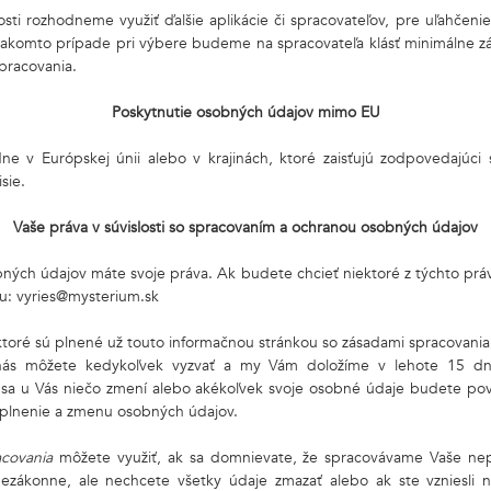
ti rozhodneme využiť ďalšie aplikácie či spracovateľov, pre uľahčenie 
takomto prípade pri výbere budeme na spracovateľa klásť minimálne
pracovania.
Poskytnutie osobných údajov mimo EU
e v Európskej únii alebo v krajinách, ktoré zaisťujú zodpovedajúci
sie.
Vaše práva v súvislosti so spracovaním a ochranou osobných údajov
bných údajov máte svoje práva. Ak budete chcieť niektoré z týchto práv
lu:
vyries@mysterium.sk
ktoré sú plnené už touto informačnou stránkou so zásadami spracovani
nás môžete kedykoľvek vyzvať a my Vám doložíme v lehote 15 dn
sa u Vás niečo zmení alebo akékoľvek svoje osobné údaje budete pov
plnenie a zmenu osobných údajov.
acovania
môžete využiť, ak sa domnievate, že spracovávame Vaše nepr
zákonne, ale nechcete všetky údaje zmazať alebo ak ste vzniesli n