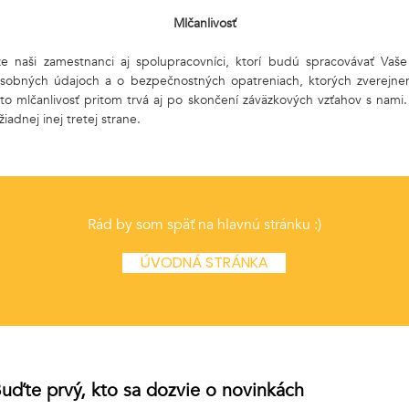
Mlčanlivosť
 že naši zamestnanci aj spolupracovníci, ktorí budú spracovávať Vaš
osobných údajoch a o bezpečnostných opatreniach, ktorých zverejne
to mlčanlivosť pritom trvá aj po skončení záväzkových vzťahov s nam
adnej inej tretej strane.
Rád by som späť na hlavnú stránku :)
ÚVODNÁ STRÁNKA
uďte prvý, kto sa dozvie o novinkách