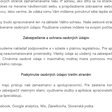
ových stránok zaznamenávame Vašu IP adresu, ako dlho sa na stránke 
ookies na meranie návštevnosti webu a prispôsobenie zobrazenie we
ávcu, lebo veríme, že vďaka tomu Vám môžeme ponúknuť ešte lepšie sl
amy budú spracovávané len na základe Vášho súhlasu. Naše webové strá
bieranie osobných údajov. Používanie cookies môžete na svojom počítač
Zabezpečenie a ochrana osobných údajov
budeme nakladať zodpovedne a v súlade s platnou legislatívou. Pre s
aj neautomatizované prostriedky. Všetky údaje sú uložený na zabezpe
i. Chránime osobné údaje v maximálnej možnej miere pomocou mod
ckého rozvoja.
Poskytnutie osobných údajov tretím stranám
ajú prístup naši zamestnanci a spolupracovníci. Pre zaistenie kon
zabezpečiť vlastnými silami, využívame služby a aplikácie spracovateľo
a špecializujú.
acebook, Google analytics, Wix, Zásielkovňa, Slovenská pošta