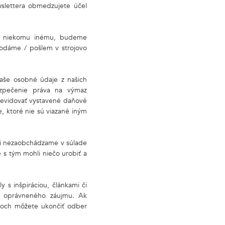
slettera obmedzujete účel
ť k niekomu inému, budeme
dodáme / pošlem v strojovo
aše osobné údaje z našich
ezpečenie práva na výmaz
 evidovať vystavené daňové
 ktoré nie sú viazané iným
mi nezaobchádzame v súlade
s tým mohli niečo urobiť a
y s inšpiráciou, článkami či
o oprávneného záujmu. Ak
adoch môžete ukončiť odber