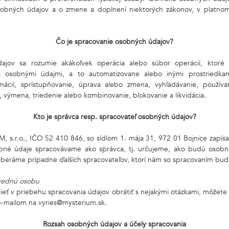
sobných údajov a o zmene a doplnení niektorých zákonov, v platnom
Čo je spracovanie osobných údajov?
jov sa rozumie akákoľvek operácia alebo súbor operácií, ktoré 
s osobnými údajmi, a to automatizovane alebo inými prostriedka
mácií, sprístupňovanie, úprava alebo zmena, vyhľadávanie, používan
 výmena, triedenie alebo kombinovanie, blokovanie a likvidácia.
Kto je správca resp. spracovateľ osobných údajov?
 s.r.o., IČO 52 410 846, so sídlom 1. mája 31, 972 01 Bojnice zap
né údaje spracovávame ako správca, tj. určujeme, ako budú osobn
yberáme prípadne ďalších spracovateľov, ktorí nám so spracovaním bu
vednú osobu
ieť v priebehu spracovania údajov obrátiť s nejakými otázkami, môžete n
-mailom na vyries@mysterium.sk.
Rozsah osobných údajov a účely spracovania