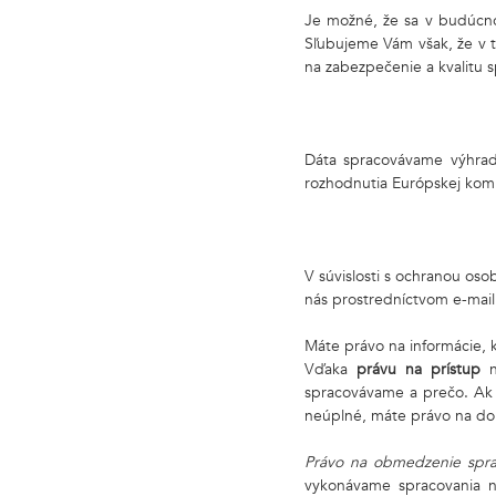
Je možné, že sa v budúcnos
Sľubujeme Vám však, že v 
na zabezpečenie a kvalitu s
Dáta spracovávame výhradn
rozhodnutia Európskej komi
V súvislosti s ochranou oso
nás prostredníctvom e-mai
Máte právo na informácie, 
Vďaka
právu na prístup
spracovávame a prečo. Ak 
neúplné, máte právo na do
Právo na obmedzenie spr
vykonávame spracovania ne