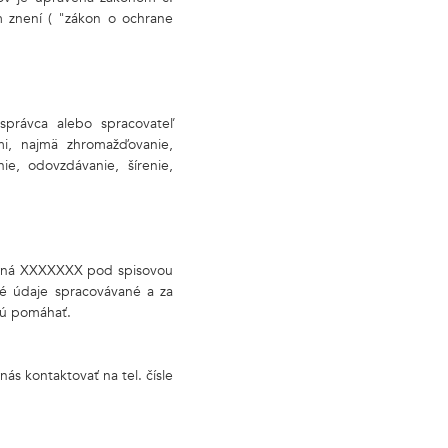
 znení ( "zákon o ochrane
správca alebo spracovateľ
mi, najmä zhromažďovanie,
ie, odovzdávanie, šírenie,
ísaná XXXXXXX pod spisovou
é údaje spracovávané a za
dú pomáhať.
ás kontaktovať na tel. čísle