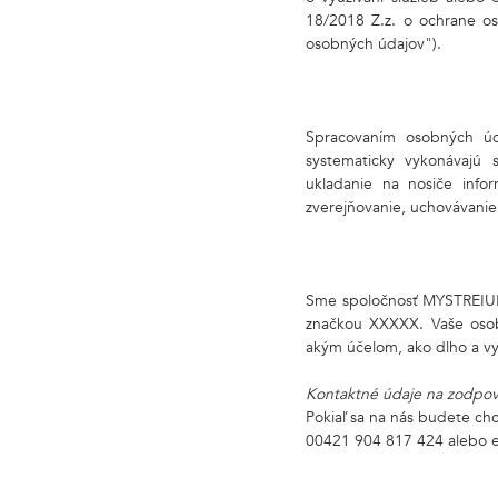
18/2018 Z.z. o ochrane o
osobných údajov").
Spracovaním osobných úda
systematicky vykonávajú 
ukladanie na nosiče infor
zverejňovanie, uchovávanie,
Sme spoločnosť MYSTREIUM,
značkou XXXXX. Vaše osob
akým účelom, ako dlho a v
Kontaktné údaje na zodpo
Pokiaľ sa na nás budete chc
00421 904 817 424 alebo e