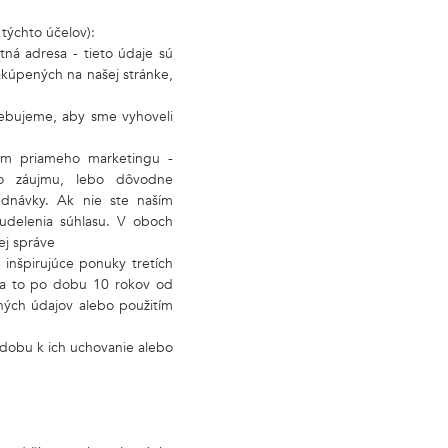
týchto účelov):
tná adresa - tieto údaje sú
akúpených na našej stránke,
rebujeme, aby sme vyhoveli
lom priameho marketingu -
ho záujmu, lebo dôvodne
dnávky. Ak nie ste naším
udelenia súhlasu. V oboch
ej správe
 inšpirujúce ponuky tretích
, a to po dobu 10 rokov od
ných údajov alebo použitím
dobu k ich uchovanie alebo